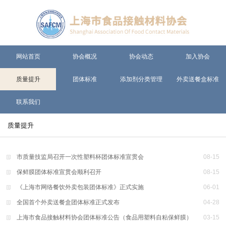
网站首页
协会概况
协会动态
加入协会
质量提升
团体标准
添加剂分类管理
外卖送餐盒标准
联系我们
质量提升
市质量技监局召开一次性塑料杯团体标准宣贯会
08
-
15
保鲜膜团体标准宣贯会顺利召开
08
-
15
《上海市网络餐饮外卖包装团体标准》正式实施
06
-
01
全国首个外卖送餐盒团体标准正式发布
04
-
28
上海市食品接触材料协会团体标准公告（食品用塑料自粘保鲜膜）
03
-
15